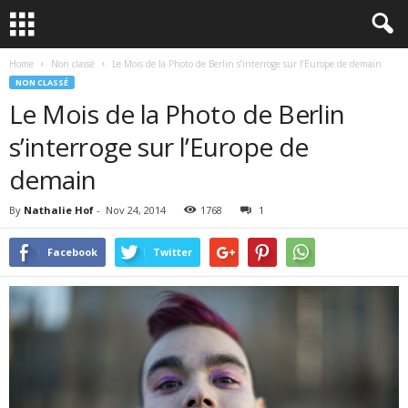
Home
Non classé
Le Mois de la Photo de Berlin s’interroge sur l’Europe de demain
NON CLASSÉ
Le Mois de la Photo de Berlin
s’interroge sur l’Europe de
demain
By
Nathalie Hof
-
Nov 24, 2014
1768
1
Facebook
Twitter