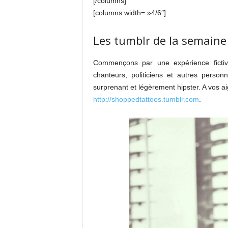
[/columns]
[columns width= »4/6″]
Les tumblr de la semaine
Commençons par une expérience fictive 
chanteurs, politiciens et autres perso
surprenant et légèrement hipster. A vos aig
http://shoppedtattoos.tumblr.com
.