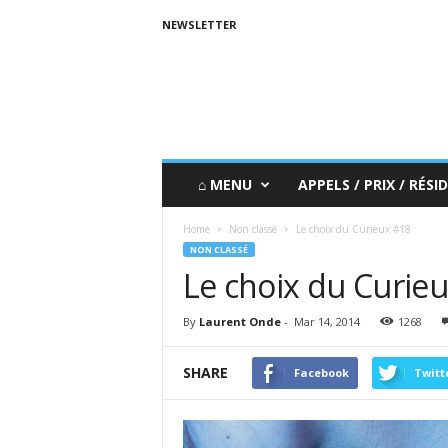
NEWSLETTER
⌂ MENU
APPELS / PRIX / RÉSID
Home
Non classé
Le choix du Curieux #18
NON CLASSÉ
Le choix du Curie
By
Laurent Onde
-
Mar 14, 2014
1268
SHARE
Facebook
Twitt