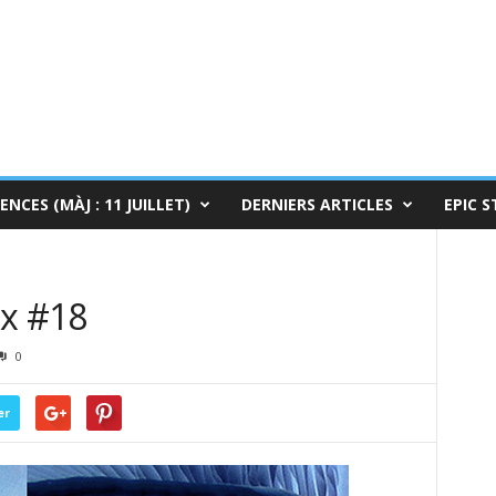
ENCES (MÀJ : 11 JUILLET)
DERNIERS ARTICLES
EPIC S
ux #18
0
er