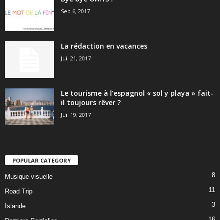
Sep 6, 2017
La rédaction en vacances
Juil 21, 2017
Le tourisme à l’espagnol « sol y playa » fait-
il toujours rêver ?
Juil 19, 2017
POPULAR CATEGORY
8
Musique visuelle
11
Road Trip
3
Islande
16