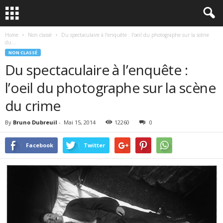
Home
Non classé
Du spectaculaire à l’enquête : l’oeil du photographe sur la scène
du...
NON CLASSÉ
Du spectaculaire à l’enquête :
l’oeil du photographe sur la scène
du crime
By
Bruno Dubreuil
-
Mai 15, 2014
12260
0
Facebook
Twitter