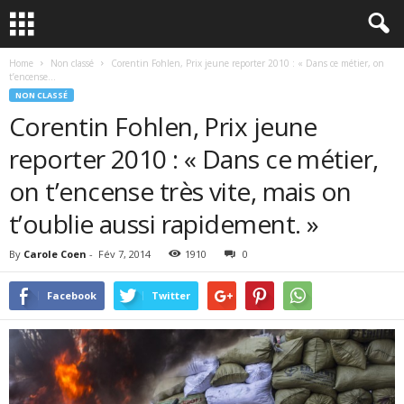
Home
Non classé
Corentin Fohlen, Prix jeune reporter 2010 : « Dans ce métier, on
t’encense...
NON CLASSÉ
Corentin Fohlen, Prix jeune
reporter 2010 : « Dans ce métier,
on t’encense très vite, mais on
t’oublie aussi rapidement. »
By
Carole Coen
-
Fév 7, 2014
1910
0
Facebook
Twitter