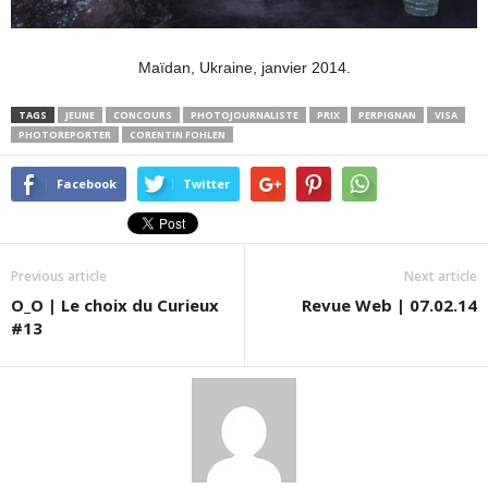
Maïdan, Ukraine, janvier 2014.
TAGS
JEUNE
CONCOURS
PHOTOJOURNALISTE
PRIX
PERPIGNAN
VISA
PHOTOREPORTER
CORENTIN FOHLEN
Facebook
Twitter
Previous article
Next article
O_O | Le choix du Curieux
Revue Web | 07.02.14
#13