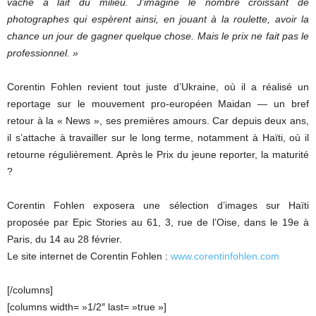
vache à lait du milieu. J’imagine le nombre croissant de
photographes qui espèrent ainsi, en jouant à la roulette, avoir la
chance un jour de gagner quelque chose. Mais le prix ne fait pas le
professionnel. »
Corentin Fohlen revient tout juste d’Ukraine, où il a réalisé un
reportage sur le mouvement pro-européen Maidan — un bref
retour à la « News », ses premières amours. Car depuis deux ans,
il s’attache à travailler sur le long terme, notamment à Haïti, où il
retourne régulièrement. Après le Prix du jeune reporter, la maturité
?
Corentin Fohlen exposera une sélection d’images sur Haïti
proposée par Epic Stories au 61, 3, rue de l’Oise, dans le 19e à
Paris, du 14 au 28 février.
Le site internet de Corentin Fohlen :
www.corentinfohlen.com
[/columns]
[columns width= »1/2″ last= »true »]