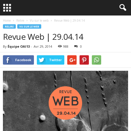
Home
Relire
Vu sur le web
Revue Web | 29.04.14
RELIRE
VU SUR LE WEB
Revue Web | 29.04.14
By
Équipe OAI13
-
Avr 29, 2014
988
0
Facebook
Twitter