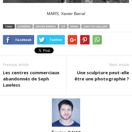
MARS, Xavier Barral
TAGS
LONDRES
XAVIER BARRAL
ICP
MARS
SAATCHI GALLERY
Facebook
Twitter
Previous article
Next article
Les centres commerciaux
Une sculpture peut-elle
abandonnés de Seph
être une photographie ?
Lawless