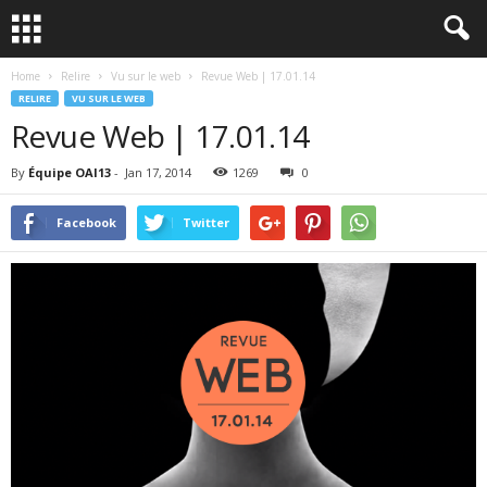
Home
Relire
Vu sur le web
Revue Web | 17.01.14
RELIRE
VU SUR LE WEB
Revue Web | 17.01.14
By
Équipe OAI13
-
Jan 17, 2014
1269
0
Facebook
Twitter