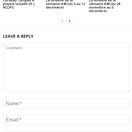
Cerveau-Tympan ♥
La timeline de la
La timeline de la
playlist visuelle 03 |
semaine #49 (du 5 au 12
semaine #48 (du 28
#CLIPS
décembre)
novembre au 5
décembre)
LEAVE A REPLY