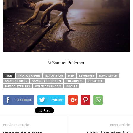
© Samuel Petterson
TAGS
PHOTOGRAPHIE
EXPOSITION
MEP
REVUE WEB
DAVID LYNCH
SMALL STORIES
SAMUEL PETTERSON
THE ANIMAL
PETAPIXEL
PHOTO STEALERS
VOLER DES PHOTO
DROITS
Facebook
Twitter
Previous article
Next article
Images de guerre
LIVRE | De zéro à Z,