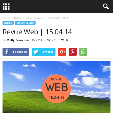
Home
Relire
Vu sur le web
Revue Web | 15.04.14
RELIRE
VU SUR LE WEB
Revue Web | 15.04.14
By
Molly Benn
-
Avr 15, 2014
778
0
Facebook
Twitter