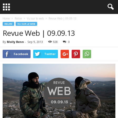
Home
Relire
Vu sur le web
Revue Web | 09.09.13
RELIRE
VU SUR LE WEB
Revue Web | 09.09.13
By
Molly Benn
-
Sep 9, 2013
928
0
Facebook
Twitter