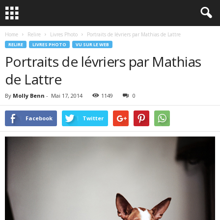
Home
Relire
Livres Photo
Portraits de lévriers par Mathias de Lattre
RELIRE
LIVRES PHOTO
VU SUR LE WEB
Portraits de lévriers par Mathias
de Lattre
By
Molly Benn
-
Mai 17, 2014
1149
0
Facebook
Twitter