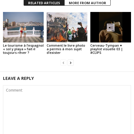
RELATED ARTICLES
MORE FROM AUTHOR
Le tourisme à l’espagnol
Comment le livre photo
Cerveau-Tympan ♥
« sol y playa » fait-il
a permis à mon sujet
playlist visuelle 03 |
toujours rêver ?
d’exister
#CLIPS
LEAVE A REPLY