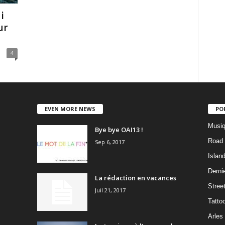
i
ur
4
EVEN MORE NEWS
PO
Musiq
Bye bye OAI13 !
Road 
Sep 6, 2017
Islan
Dernie
La rédaction en vacances
Stree
Juil 21, 2017
Tatto
Arles