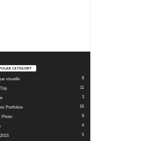
PULAR CATEGORY
8
ue visuelle
11
Trip
3
de
16
rs Portfolios
9
t Photo
4
o
5
 2015