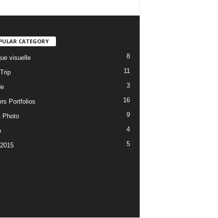
PULAR CATEGORY
8
ue visuelle
11
Trip
3
de
16
rs Portfolios
9
t Photo
4
o
5
 2015