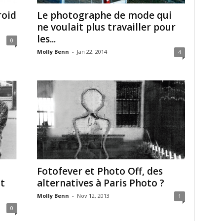
roid
Le photographe de mode qui
ne voulait plus travailler pour
les...
0
Molly Benn
-
Jan 22, 2014
4
Fotofever et Photo Off, des
t
alternatives à Paris Photo ?
Molly Benn
-
Nov 12, 2013
1
0