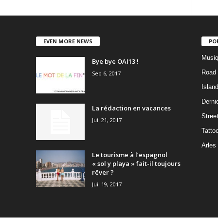
EVEN MORE NEWS
PO
Musiq
Bye bye OAI13 !
Road 
Sep 6, 2017
Islan
Dernie
La rédaction en vacances
Stree
Juil 21, 2017
Tatto
Arles
Le tourisme à l’espagnol
« sol y playa » fait-il toujours
rêver ?
Juil 19, 2017