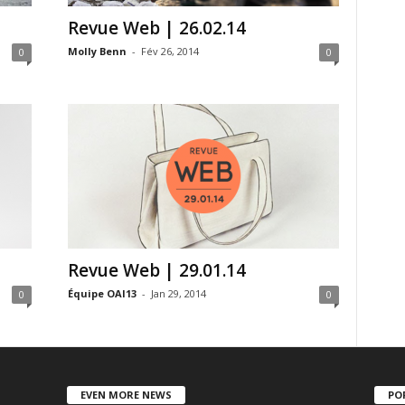
Revue Web | 26.02.14
Molly Benn
-
Fév 26, 2014
0
0
Revue Web | 29.01.14
Équipe OAI13
-
Jan 29, 2014
0
0
EVEN MORE NEWS
PO