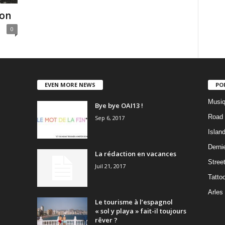
oon
0
EVEN MORE NEWS
PO
Musiq
Bye bye OAI13 !
Road 
Sep 6, 2017
Islan
Dernie
La rédaction en vacances
Stree
Juil 21, 2017
Tatto
Arles
Le tourisme à l’espagnol
« sol y playa » fait-il toujours
rêver ?