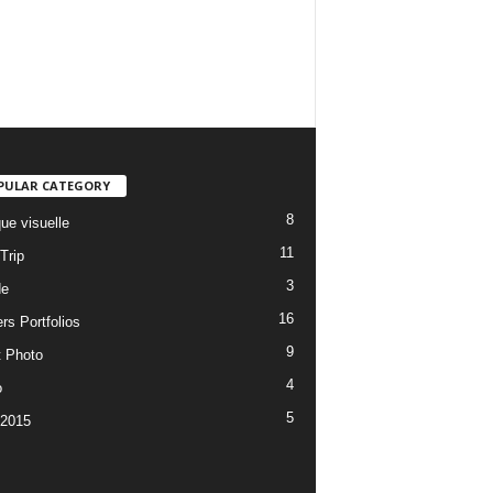
PULAR CATEGORY
8
ue visuelle
11
Trip
3
de
16
rs Portfolios
9
t Photo
4
o
5
 2015