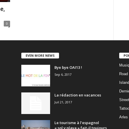
e,
0
EVEN MORE NEWS
PO
Musiq
Bye bye OAI13 !
Road 
Sep 6, 2017
Islan
Dernie
La rédaction en vacances
Stree
Juil 21, 2017
Tatto
Arles
Le tourisme à l’espagnol
« sol y playa » fait-il toujours