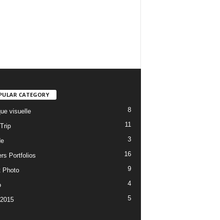
PULAR CATEGORY
8
ue visuelle
11
Trip
3
de
16
rs Portfolios
9
t Photo
4
o
5
 2015