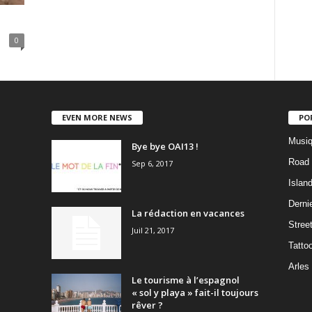
0
EVEN MORE NEWS
PO
Musiq
Bye bye OAI13 !
Road 
Sep 6, 2017
Islan
Dernie
La rédaction en vacances
Stree
Juil 21, 2017
Tatto
Arles
Le tourisme à l’espagnol
« sol y playa » fait-il toujours
rêver ?