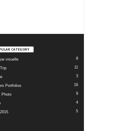
PULAR CATEGORY
8
ue visuelle
11
Trip
3
de
16
rs Portfolios
9
t Photo
4
o
5
 2015