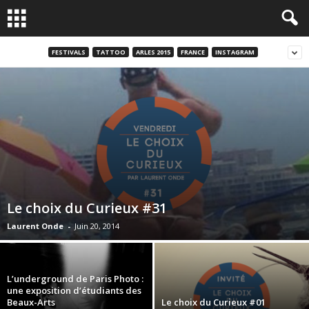
FESTIVALS
TATTOO
ARLES 2015
FRANCE
INSTAGRAM
Le choix du Curieux #31
Laurent Onde
-
Juin 20, 2014
L’underground de Paris Photo :
une exposition d’étudiants des
Beaux-Arts
Le choix du Curieux #01