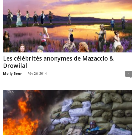
Les célébrités anonymes de Mazaccio &
Drowilal
Molly Benn
-
Fév 26, 2014
1