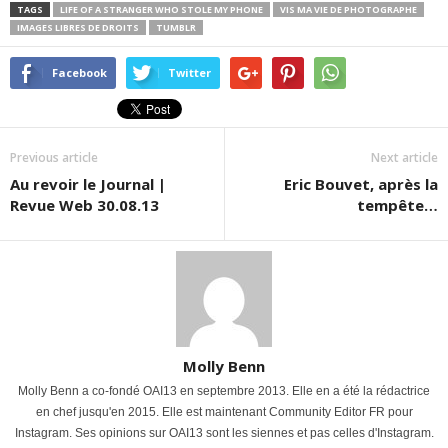
TAGS
LIFE OF A STRANGER WHO STOLE MY PHONE
VIS MA VIE DE PHOTOGRAPHE
IMAGES LIBRES DE DROITS
TUMBLR
Facebook
Twitter
Previous article
Next article
Au revoir le Journal |
Eric Bouvet, après la
Revue Web 30.08.13
tempête…
Molly Benn
Molly Benn a co-fondé OAI13 en septembre 2013. Elle en a été la rédactrice
en chef jusqu'en 2015. Elle est maintenant Community Editor FR pour
Instagram. Ses opinions sur OAI13 sont les siennes et pas celles d'Instagram.