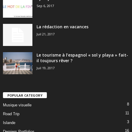
Sep 6, 2017
La rédaction en vacances
Juil 21, 2017
Le tourisme à l’espagnol « sol y playa » fait-
il toujours rêver ?
Juil 19, 2017
POPULAR CATEGORY
8
Musique visuelle
11
Road Trip
3
Islande
16
Derniers Portfolios