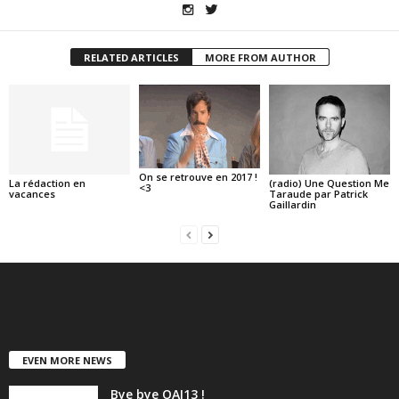
RELATED ARTICLES
MORE FROM AUTHOR
On se retrouve en 2017 !
La rédaction en
(radio) Une Question Me
<3
vacances
Taraude par Patrick
Gaillardin
EVEN MORE NEWS
Bye bye OAI13 !