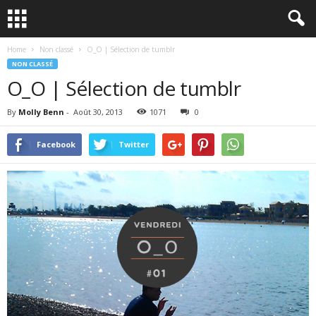
Home
Non classé
O_O | Sélection de tumblr
NON CLASSÉ
O_O | Sélection de tumblr
By
Molly Benn
-
Août 30, 2013
1071
0
Facebook
Twitter