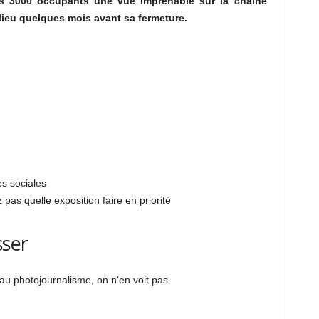
ses 3000 occupants une vue imprenable sur la chaîne
 lieu quelques mois avant sa fermeture.
s sociales
pas quelle exposition faire en priorité
sser
au photojournalisme, on n’en voit pas