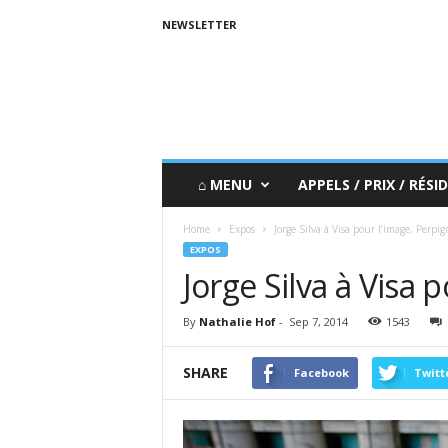
NEWSLETTER
⌂ MENU
APPELS / PRIX / RÉSID
Home
Expos
Jorge Silva à Visa pour l’image, Perpi
EXPOS
Jorge Silva à Visa 
By
Nathalie Hof
-
Sep 7, 2014
1543
SHARE
Facebook
Twitt