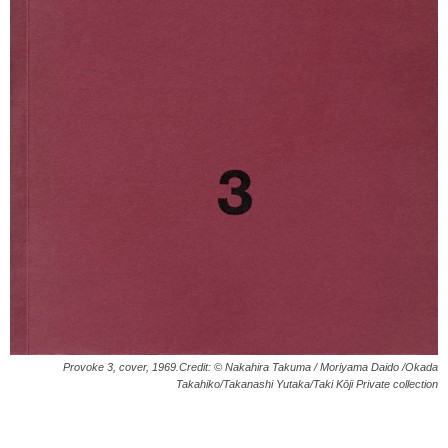
Provoke 3, cover, 1969.Credit: © Nakahira Takuma / Moriyama Daido /Okada
Takahiko/Takanashi Yutaka/Taki Kōji Private collection