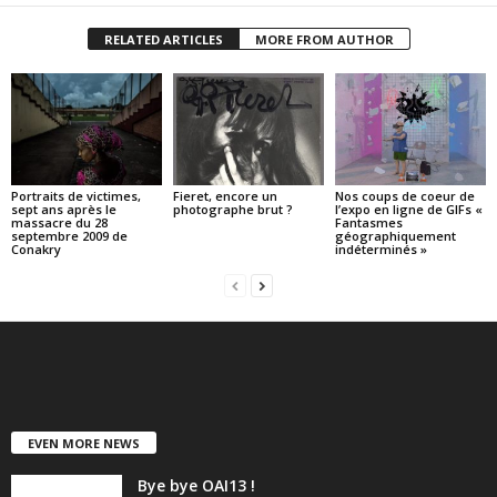
RELATED ARTICLES
MORE FROM AUTHOR
Portraits de victimes,
Fieret, encore un
Nos coups de coeur de
sept ans après le
photographe brut ?
l’expo en ligne de GIFs «
massacre du 28
Fantasmes
septembre 2009 de
géographiquement
Conakry
indéterminés »
EVEN MORE NEWS
Bye bye OAI13 !