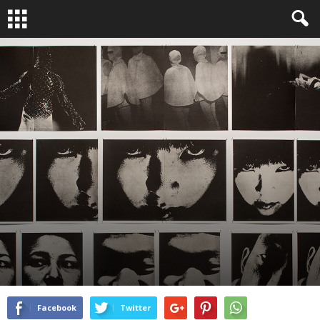
EXPOS
JAPON
By
Bruno Dubreuil
-
Sep 22, 2016
2538
0
Facebook
Twitter