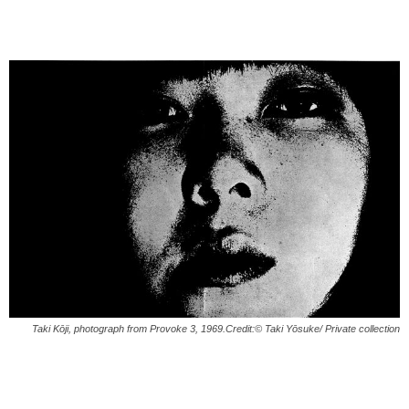
Taki Kōji, photograph from Provoke 3, 1969.Credit:© Taki Yōsuke/ Private collection