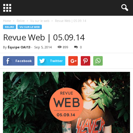
Home
Relire
Vu sur le web
Revue Web | 05.09.14
RELIRE
VU SUR LE WEB
Revue Web | 05.09.14
By
Équipe OAI13
-
Sep 5, 2014
899
0
Facebook
Twitter