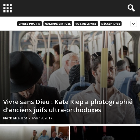
LIVRES PHOTO
GAMING/VIRTUEL
VU SUR LE WEB
DÉCRYPTAGE
Vivre sans Dieu : Kate Riep a photographié
d’anciens juifs ultra-orthodoxes
Nathalie Hof
-
Mai 19, 2017