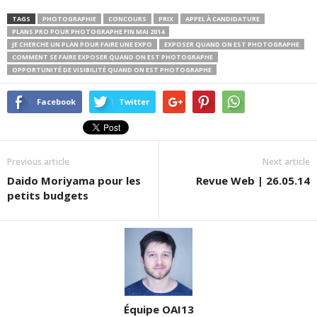
TAGS
PHOTOGRAPHIE
CONCOURS
PRIX
APPEL À CANDIDATURE
PLANS PRO POUR PHOTOGRAPHE FIN MAI 2014
JE CHERCHE UN PLAN POUR FAIRE UNE EXPO
EXPOSER QUAND ON EST PHOTOGRAPHE
COMMENT SE FAIRE EXPOSER QUAND ON EST PHOTOGRAPHE
OPPORTUNITÉ DE VISIBILITÉ QUAND ON EST PHOTOGRAPHE
Facebook
Twitter
Previous article
Next article
Daido Moriyama pour les
Revue Web | 26.05.14
petits budgets
Équipe OAI13