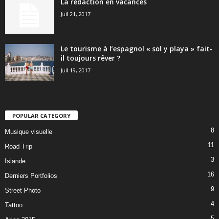
La rédaction en vacances
Juil 21, 2017
Le tourisme à l’espagnol « sol y playa » fait-
il toujours rêver ?
Juil 19, 2017
POPULAR CATEGORY
8
Musique visuelle
11
Road Trip
3
Islande
16
Derniers Portfolios
9
Street Photo
4
Tattoo
5