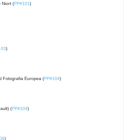
Niort (
PP#101
)
103
)
l Fotografia Europea (
PP#104
)
ault) (
PP#104
)
05
)