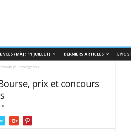
ENCES (MÀJ : 11 JUILLET)
DERNIERS ARTICLES
EPIC S
t concours pour photographes
Bourse, prix et concours
s
0
er