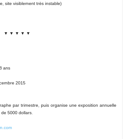
, site visiblement très instable)
▼ ▼ ▼ ▼ ▼
8 ans
cembre 2015
phe par trimestre, puis organise une exposition annuelle
de 5000 dollars.
um.com