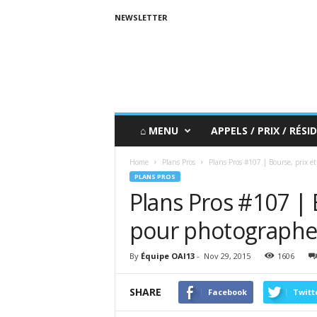
NEWSLETTER
⌂ MENU
APPELS / PRIX / RÉSID
Home
Plans Pros
Plans Pros #107 | Bourse, prix e
PLANS PROS
Plans Pros #107 | 
pour photographe
By
Équipe OAI13
-
Nov 29, 2015
1606
SHARE
Facebook
Twitt