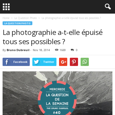
Home
La Question Photo
La photographie a-t-elle épuisé tous ses possibles ?
LA QUESTION PHOTO
La photographie a-t-elle épuisé
tous ses possibles ?
By
Bruno Dubreuil
-
Nov 18, 2014
1669
0
Facebook
Twitter