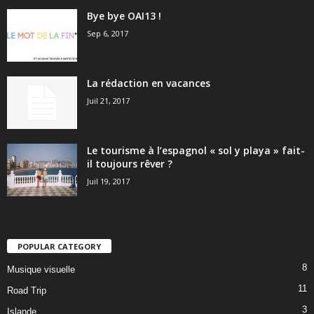
Bye bye OAI13 !
Sep 6, 2017
La rédaction en vacances
Juil 21, 2017
Le tourisme à l’espagnol « sol y playa » fait-
il toujours rêver ?
Juil 19, 2017
POPULAR CATEGORY
8
Musique visuelle
11
Road Trip
3
Islande