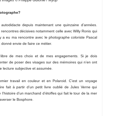
s images © Philippe Guionie / Myop
hotographe?
 autodidacte depuis maintenant une quinzaine d’années.
rencontres décisives notamment celle avec Willy Ronis qui
l y a eu ma rencontre avec le photographe coloriste Pascal
 donné envie de faire ce métier.
 libre de mes choix et de mes engagements. Si je dois
tenter de poser des visages sur des mémoires qui n’en ont
e lecture subjective et assumée.
ier travail en couleur et en Polaroid. C’est un voyage
e fait à partir d’un petit livre oublié de Jules Verne qui
e l’histoire d’un marchand d’étoffes qui fait le tour de la mer
raverser le Bosphore.