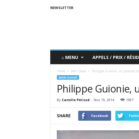
NEWSLETTER
⌂ MENU
APPELS / PRIX / RÉSID
Home
Non classé
Philippe Guionie, un polaroid et
NON CLASSÉ
Philippe Guionie, 
By
Camille Périssé
-
Nov 19, 2014
1987
SHARE
Facebook
Twitt