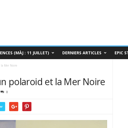
ENCES (MÀJ : 11 JUILLET)
DERNIERS ARTICLES
EPIC S
 la Mer Noire
un polaroid et la Mer Noire
0
er