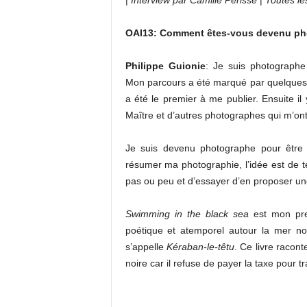
|
Interview par Camille Périssé
|
Toutes le
OAI13: Comment êtes-vous devenu p
Philippe Guionie
: Je suis photographe
Mon parcours a été marqué par quelques 
a été le premier à me publier. Ensuite i
Maître et d’autres photographes qui m’ont
Je suis devenu photographe pour être
résumer ma photographie, l’idée est de 
pas ou peu et d’essayer d’en proposer un
Swimming in the black sea
est mon prem
poétique et atemporel autour la mer noir
s’appelle
Kéraban-le-têtu
. Ce livre racont
noire car il refuse de payer la taxe pour t