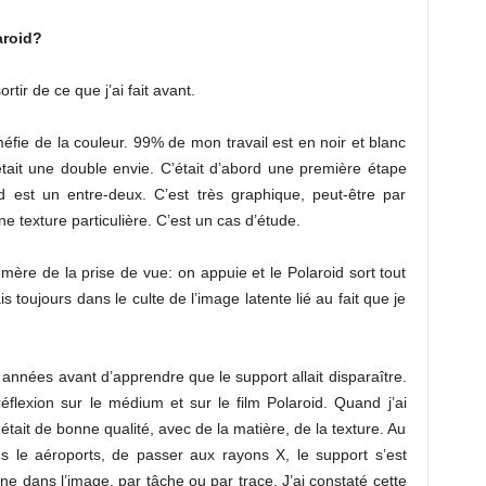
aroid?
tir de ce que j’ai fait avant.
éfie de la couleur. 99% de mon travail est en noir et blanc
était une double envie. C’était d’abord une première étape
d est un entre-deux. C’est très graphique, peut-être par
ne texture particulière. C’est un cas d’étude.
hémère de la prise de vue: on appuie et le Polaroid sort tout
s toujours dans le culte de l’image latente lié au fait que je
années avant d’apprendre que le support allait disparaître.
 réflexion sur le médium et sur le film Polaroid. Quand j’ai
tait de bonne qualité, avec de la matière, de la texture. Au
ns le aéroports, de passer aux rayons X, le support s’est
une dans l’image, par tâche ou par trace. J’ai constaté cette