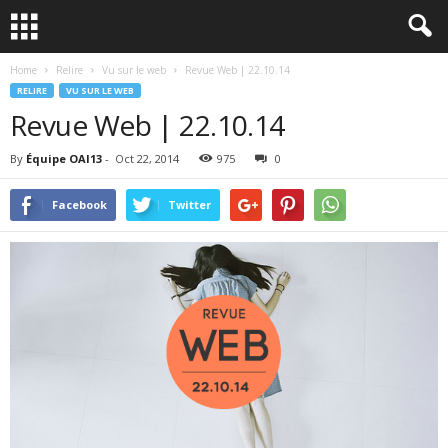
Home
Relire
Vu sur le web
Revue Web | 22.10.14
RELIRE
VU SUR LE WEB
Revue Web | 22.10.14
By
Équipe OAI13
-
Oct 22, 2014
975
0
Facebook
Twitter