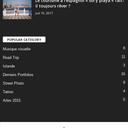
Le tourisme à l’espagnol « sol y playa » fait-
il toujours rêver ?
Juil 19, 2017
POPULAR CATEGORY
8
Musique visuelle
11
Road Trip
3
Islande
16
Derniers Portfolios
9
Street Photo
4
Tattoo
5
Arles 2015