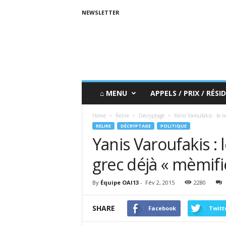
NEWSLETTER
⌂ MENU
APPELS / PRIX / RÉSID
Home
Relire
Décryptage
Yanis Varoufakis : le 
RELIRE
DÉCRYPTAGE
POLITIQUE
Yanis Varoufakis : 
grec déjà « mèmifi
By
Équipe OAI13
-
Fév 2, 2015
2280
SHARE
Facebook
Twitt