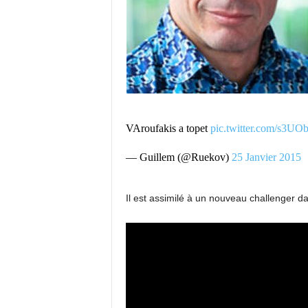
VAroufakis a topet
pic.twitter.com/s3UO
— Guillem (@Ruekov)
25 Janvier 2015
Il est assimilé à un nouveau challenger da