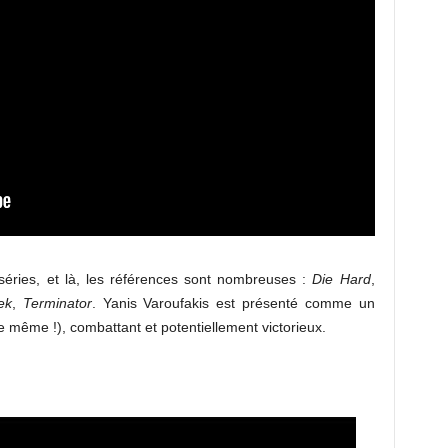
séries, et là, les références sont nombreuses :
Die Hard
,
ek
,
Terminator
. Yanis Varoufakis est présenté comme un
e même !), combattant et potentiellement victorieux.