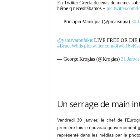
En Twitter Grecia decenas de memes sobre
héroe q necesitábamos »
pic.twitter.com
— Principia Marsupia (@pmarsupia)
30 J
@yanisvaroufakis
LIVE FREE OR DIE
#BruceWillis
pic.twitter.com/8fw8T6vKs
— George Krogias (@Krogias)
31 Janvie
Un serrage de main in
Vendredi 30 janvier, le chef de l’Euro
première fois le nouveau gouvernement g
représenté dans les médias par la phot