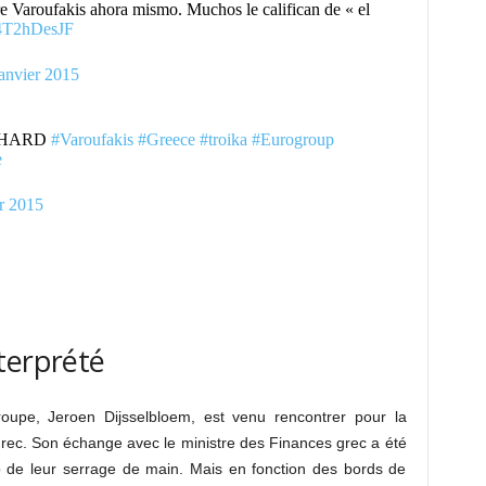
 Varoufakis ahora mismo. Muchos le califican de « el
/l4T2hDesJF
anvier 2015
 HARD
#Varoufakis
#Greece
#troika
#Eurogroup
e
r 2015
terprété
groupe, Jeroen Dijsselbloem, est venu rencontrer pour la
rec. Son échange avec le ministre des Finances grec a été
o de leur serrage de main. Mais en fonction des bords de