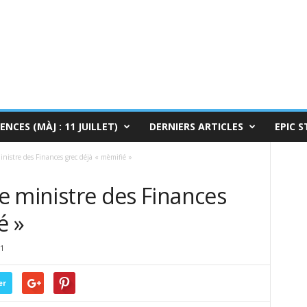
ENCES (MÀJ : 11 JUILLET)
DERNIERS ARTICLES
EPIC S
ministre des Finances grec déjà « mèmifié »
le ministre des Finances
é »
1
er