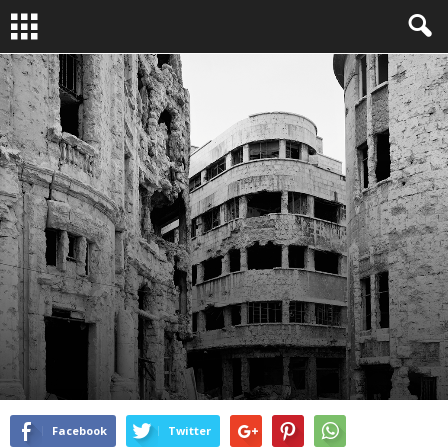
EXPOS
By
Molly Benn
-
Mar 20, 2015
7118
0
Facebook
Twitter