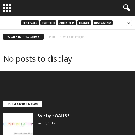
FESTIVALS
TATTOO
ARLES 2015
FRANCE
INSTAGRAM
WORK IN PROGRESS
Home
Work in Progress
No posts to display
EVEN MORE NEWS
Bye bye OAI13 !
Sep 6, 2017