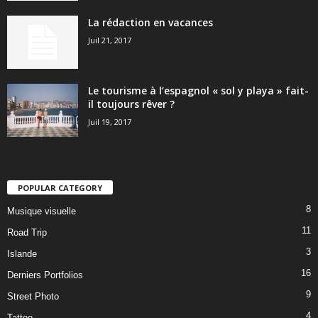
La rédaction en vacances
Juil 21, 2017
Le tourisme à l’espagnol « sol y playa » fait-
il toujours rêver ?
Juil 19, 2017
POPULAR CATEGORY
8
Musique visuelle
11
Road Trip
3
Islande
16
Derniers Portfolios
9
Street Photo
4
Tattoo