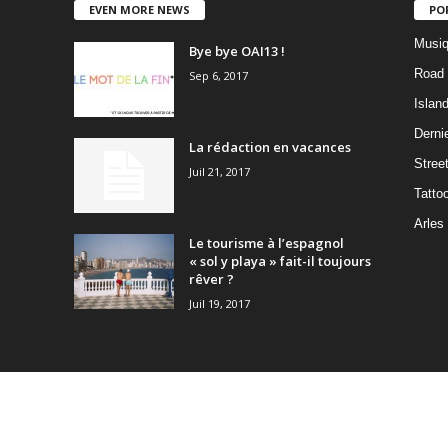
EVEN MORE NEWS
PO
Musiq
Bye bye OAI13 !
Road 
Sep 6, 2017
Islan
Dernie
La rédaction en vacances
Stree
Juil 21, 2017
Tatto
Arles
Le tourisme à l’espagnol
« sol y playa » fait-il toujours
rêver ?
Juil 19, 2017