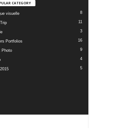
PULAR CATEGORY
8
ue visuelle
11
Trip
3
de
16
rs Portfolios
9
t Photo
4
o
5
 2015