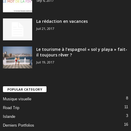
Sep 6, 2017
La rédaction en vacances
Juil 21, 2017
Le tourisme à l’espagnol « sol y playa » fait-
il toujours rêver ?
Juil 19, 2017
POPULAR CATEGORY
8
Musique visuelle
11
Road Trip
3
Islande
16
Derniers Portfolios