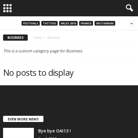
FESTIVALS
TATTOO
ARLES 2015
FRANCE
INSTAGRAM
BUSINESS
Home
Business
This is a custom category page for Business.
No posts to display
EVEN MORE NEWS
Bye bye OAI13 !