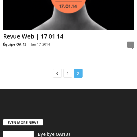
Revue Web | 17.01.14
Équipe OAI13
-
Jan 17, 2014
0
1
2
EVEN MORE NEWS
Bye bye OAI13 !