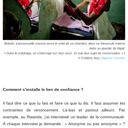
Bobeth, transsexuelle travesti ouvre le volet de sa chambre, dans sa minuscule maison
dans un quartier de Kigali.
« Dans le voisinage, on s’interroge sur mon sexe. Je suis leur sujet de conversation. »
|
© Frédéric Noy /
Agence Cosmos
Comment s’installe le lien de confiance ?
Il faut dire ce que tu fais et faire ce que tu dis. Il faut assumer les
contraintes de renoncement. Là-bas et partout ailleurs. Par
exemple, au Rwanda, j’ai interviewé un leader de la communauté.
À chaque interview je demande :
« Anonyme ou pas anonyme »
?