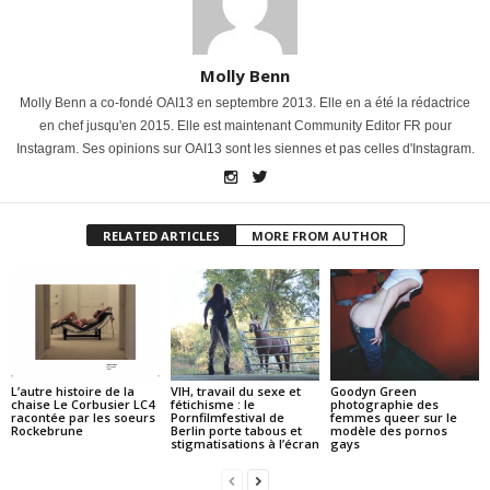
Molly Benn
Molly Benn a co-fondé OAI13 en septembre 2013. Elle en a été la rédactrice
en chef jusqu'en 2015. Elle est maintenant Community Editor FR pour
Instagram. Ses opinions sur OAI13 sont les siennes et pas celles d'Instagram.
RELATED ARTICLES
MORE FROM AUTHOR
L’autre histoire de la
VIH, travail du sexe et
Goodyn Green
chaise Le Corbusier LC4
fétichisme : le
photographie des
racontée par les soeurs
Pornfilmfestival de
femmes queer sur le
Rockebrune
Berlin porte tabous et
modèle des pornos
stigmatisations à l’écran
gays