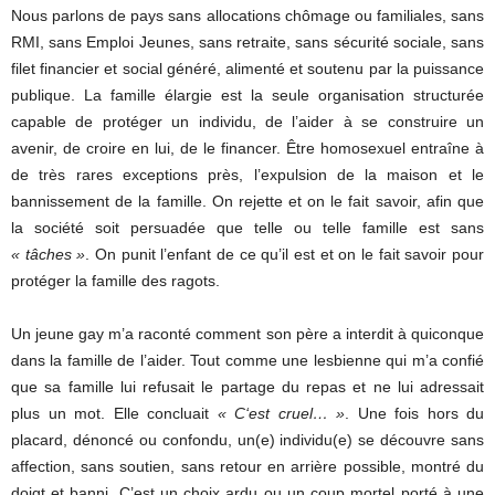
Nous parlons de pays sans allocations chômage ou familiales, sans
RMI, sans Emploi Jeunes, sans retraite, sans sécurité sociale, sans
filet financier et social généré, alimenté et soutenu par la puissance
publique. La famille élargie est la seule organisation structurée
capable de protéger un individu, de l’aider à se construire un
avenir, de croire en lui, de le financer. Être homosexuel entraîne à
de très rares exceptions près, l’expulsion de la maison et le
bannissement de la famille. On rejette et on le fait savoir, afin que
la société soit persuadée que telle ou telle famille est sans
« tâches »
. On punit l’enfant de ce qu’il est et on le fait savoir pour
protéger la famille des ragots.
Un jeune gay m’a raconté comment son père a interdit à quiconque
dans la famille de l’aider. Tout comme une lesbienne qui m’a confié
que sa famille lui refusait le partage du repas et ne lui adressait
plus un mot. Elle concluait
« C‘est cruel… »
. Une fois hors du
placard, dénoncé ou confondu, un(e) individu(e) se découvre sans
affection, sans soutien, sans retour en arrière possible, montré du
doigt et banni. C’est un choix ardu ou un coup mortel porté à une