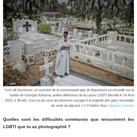
Yves dit Duchesse, un activiste de la communauté gay de Bujumbura se recueille sur la
tombe de Georges Kanuma, ardent défenseur de la cause LGBTI décédé le 14 Avril
2010, à 38 ans. Il est un de ceux qui donna le courage à la majorité des gays burundais
de sortir du placard. |
© Frédéric Noy /
Agence Cosmos
Quelles sont les difficultés communes que rencontrent les
LGBTI que tu as photographié ?