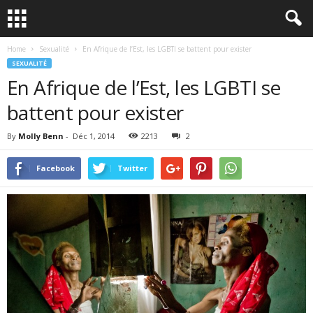
Home
Sexualité
En Afrique de l’Est, les LGBTI se battent pour exister
SEXUALITÉ
En Afrique de l’Est, les LGBTI se
battent pour exister
By
Molly Benn
-
Déc 1, 2014
2213
2
Facebook
Twitter