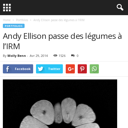
Home
Portfolios
Andy Ellison passe des légumes à l’IRM
PORTFOLIOS
Andy Ellison passe des légumes à
l’IRM
By
Molly Benn
-
Avr 29, 2014
1526
0
Facebook
Twitter