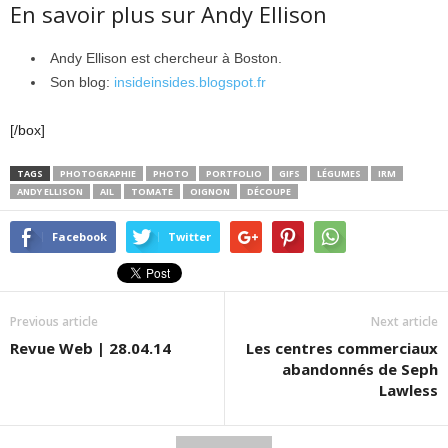
En savoir plus sur Andy Ellison
Andy Ellison est chercheur à Boston.
Son blog:
insideinsides.blogspot.fr
[/box]
TAGS
PHOTOGRAPHIE
PHOTO
PORTFOLIO
GIFS
LÉGUMES
IRM
ANDY ELLISON
AIL
TOMATE
OIGNON
DÉCOUPE
Facebook
Twitter
Previous article
Next article
Revue Web | 28.04.14
Les centres commerciaux
abandonnés de Seph
Lawless