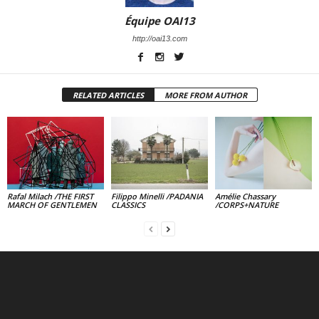
Équipe OAI13
http://oai13.com
RELATED ARTICLES
MORE FROM AUTHOR
Rafal Milach /THE FIRST
Filippo Minelli /PADANIA
Amélie Chassary
MARCH OF GENTLEMEN
CLASSICS
/CORPS+NATURE