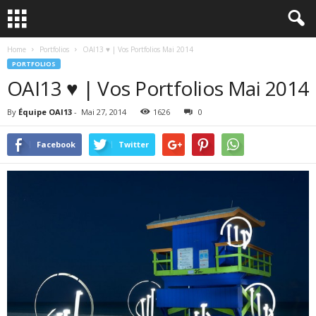
Home
Portfolios
OAI13 ♥ | Vos Portfolios Mai 2014
PORTFOLIOS
OAI13 ♥ | Vos Portfolios Mai 2014
By
Équipe OAI13
-
Mai 27, 2014
1626
0
Facebook
Twitter