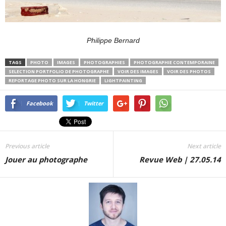
Philippe Bernard
TAGS
PHOTO
IMAGES
PHOTOGRAPHIES
PHOTOGRAPHIE CONTEMPORAINE
SELECTION PORTFOLIO DE PHOTOGRAPHE
VOIR DES IMAGES
VOIR DES PHOTOS
REPORTAGE PHOTO SUR LA HONGRIE
LIGHTPAINTING
Facebook
Twitter
Previous article
Next article
Jouer au photographe
Revue Web | 27.05.14