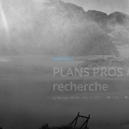
PLANS PROS
PLANS PROS #88
recherche
By
Équipe OAI13
-
Mai 25, 2015
1132