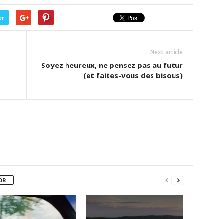
er
Next article
1
Soyez heureux, ne pensez pas au futur
(et faites-vous des bisous)
OR