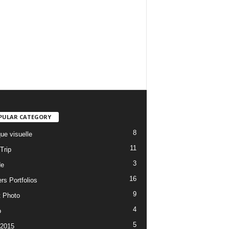
PULAR CATEGORY
8
ue visuelle
11
Trip
3
de
16
rs Portfolios
9
t Photo
4
o
5
 2015