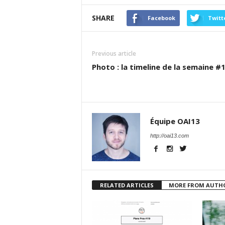
SHARE
Facebook
Twitt
Previous article
Photo : la timeline de la semaine #
Équipe OAI13
http://oai13.com
RELATED ARTICLES
MORE FROM AUTH