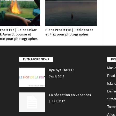
ros #117 | Leica Oskar
Plans Pros #116 | Résidences
k Award, bourse et
et Prix pour photographes
nce pour photographes
EVEN MORE NEWS
PO
Musiq
Bye bye OAI13 !
Road 
Sep 6, 2017
Islan
Dernie
La rédaction en vacances
Stree
Juil 21, 2017
Tatto
Arles