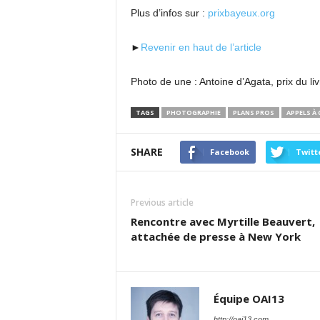
Plus d’infos sur :
prixbayeux.org
►
Revenir en haut de l’article
Photo de une : Antoine d’Agata, prix du l
TAGS
PHOTOGRAPHIE
PLANS PROS
APPELS À
SHARE
Facebook
Twitt
Previous article
Rencontre avec Myrtille Beauvert,
attachée de presse à New York
Équipe OAI13
http://oai13.com