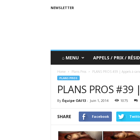
NEWSLETTER
⌂ MENU
APPELS / PRIX / RÉSID
Home
Plans Pros
PLANS PROS #39 | Appels à can
PLANS PROS
PLANS PROS #39 | 
By
Équipe OAI13
-
Juin 1, 2014
1075
SHARE
Facebook
Twitt