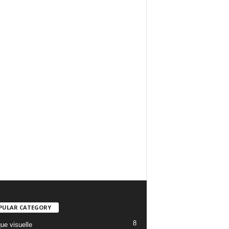
PULAR CATEGORY
8
ue visuelle