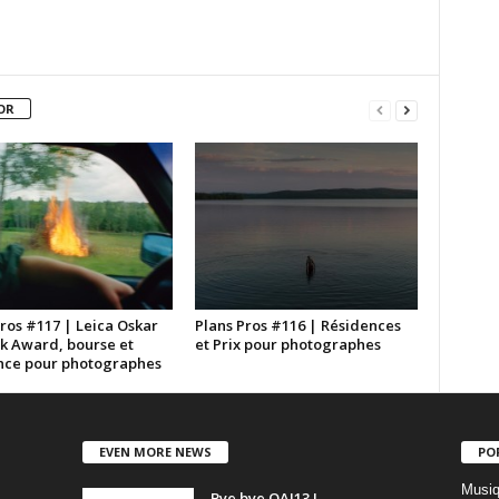
OR
ros #117 | Leica Oskar
Plans Pros #116 | Résidences
k Award, bourse et
et Prix pour photographes
nce pour photographes
EVEN MORE NEWS
PO
Musiq
Bye bye OAI13 !