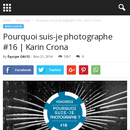
Home
Non classé
Pourquoi suis-je photographe #16 | Karin Crona
NON CLASSÉ
Pourquoi suis-je photographe
#16 | Karin Crona
By
Équipe OAI13
-
Nov 21, 2014
1397
0
Facebook
Twitter