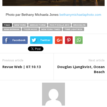
Photo par Bethany Michaela Jones
bethanymichaelaphoto.com
TAGS
NEW YORK
MEDIASTORM
PHOTOVILLE 2013
BROOKLYN
NINA BERMAN
TYLER HICKS
NEW YORK TIMES
TIME LIGHTBOX
Facebook
Twitter
Previous article
Next article
Revue Web | 07.10.13
Douglas Ljungkvist, Ocean
Beach