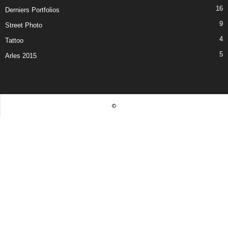
16
Derniers Portfolios
9
Street Photo
4
Tattoo
5
Arles 2015
©