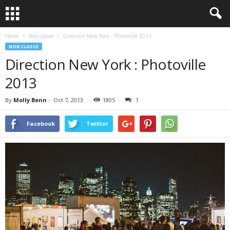
Home
Non classé
Direction New York : Photoville 2013
NON CLASSÉ
Direction New York : Photoville
2013
By
Molly Benn
-
Oct 7, 2013
1805
1
Facebook
Twitter