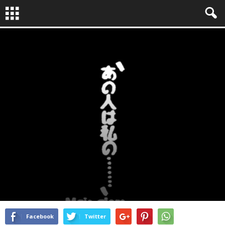
LA QUESTION PHOTO
By
Bruno Dubreuil
-
Avr 15, 2015
1495
0
Facebook
Twitter