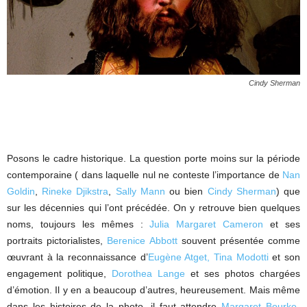
Cindy Sherman
Posons le cadre historique. La question porte moins sur la période
contemporaine ( dans laquelle nul ne conteste l’importance de
Nan
Goldin
,
Rineke Djikstra
,
Sally Mann
ou bien
Cindy Sherman
) que
sur les décennies qui l’ont précédée. On y retrouve bien quelques
noms, toujours les mêmes :
Julia Margaret Cameron
et ses
portraits pictorialistes,
Berenice Abbott
souvent présentée comme
œuvrant à la reconnaissance d’
Eugène Atget
,
Tina Modotti
et son
engagement politique,
Dorothea Lange
et ses photos chargées
d’émotion. Il y en a beaucoup d’autres, heureusement. Mais même
dans les histoires de la photo, il faut attendre
Margaret Bourke-