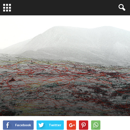
LA QUESTION PHOTO
By
Bruno Dubreuil
-
Avr 8, 2015
4551
1
Facebook
Twitter