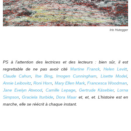
Iris Hutegger
PS à l’attention des lectrices et des lecteurs : bien sûr, il est
regrettable de ne pas avoir cité
Martine Franck
,
Helen Levitt
,
Claude Cahun
,
Ilse Bing
,
Imogen Cunningham
,
Lisette Model
,
Annie Leibovitz
,
Roni Horn
,
Mary Ellen Mark
,
Francesca Woodman
,
Jane Evelyn Atwood
,
Camille Lepage
,
Gertrude Käsebier
,
Lorna
Simpson
,
Graciela Iturbide
,
Dora Maar
et, et, et. L’histoire est en
marche, elle se réécrit à chaque instant.