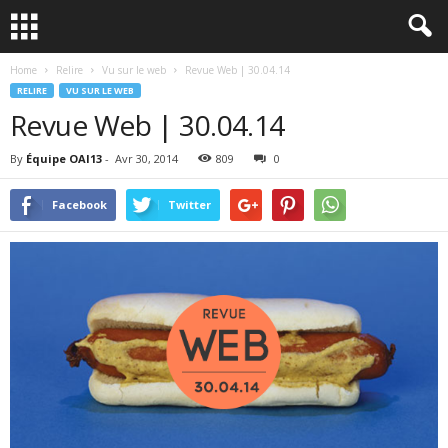
Home
Relire
Vu sur le web
Revue Web | 30.04.14
RELIRE
VU SUR LE WEB
Revue Web | 30.04.14
By
Équipe OAI13
-
Avr 30, 2014
809
0
Facebook
Twitter