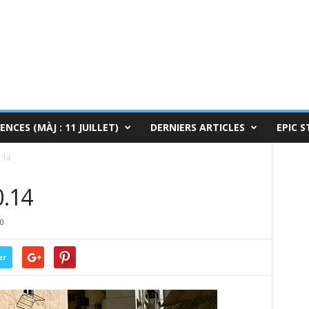
ENCES (MÀJ : 11 JUILLET)
DERNIERS ARTICLES
EPIC S
.14
0.14
0
er