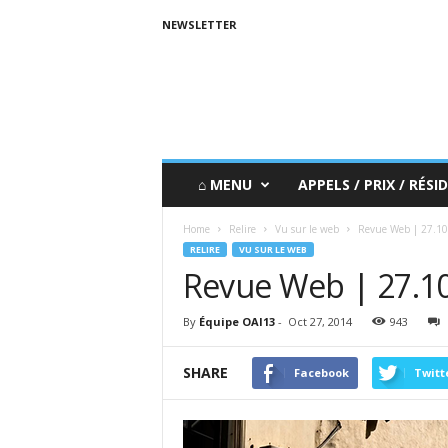
NEWSLETTER
⌂ MENU
APPELS / PRIX / RÉSID
Home
Relire
Vu sur le web
Revue Web | 27.10
RELIRE
VU SUR LE WEB
Revue Web | 27.1
By
Équipe OAI13
-
Oct 27, 2014
943
SHARE
Facebook
Twitt