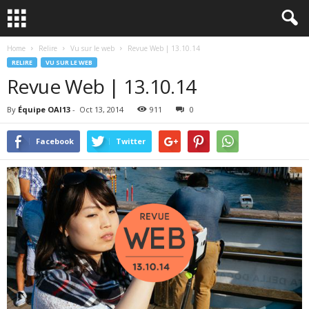
Home
Relire
Vu sur le web
Revue Web | 13.10.14
RELIRE
VU SUR LE WEB
Revue Web | 13.10.14
By
Équipe OAI13
-
Oct 13, 2014
911
0
Facebook
Twitter