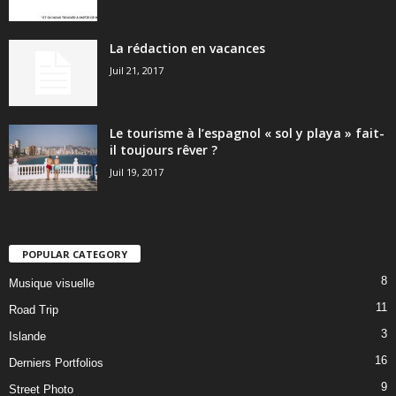
La rédaction en vacances
Juil 21, 2017
Le tourisme à l’espagnol « sol y playa » fait-
il toujours rêver ?
Juil 19, 2017
POPULAR CATEGORY
8
Musique visuelle
11
Road Trip
3
Islande
16
Derniers Portfolios
9
Street Photo