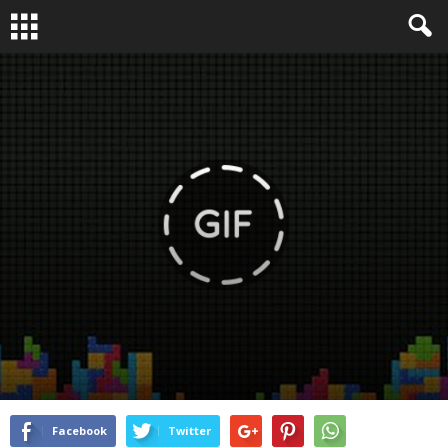
RELIRE
DÉCRYPTAGE
LA QUESTION PHOTO
By
Bruno Dubreuil
-
Fév 5, 2016
5521
0
Facebook
Twitter