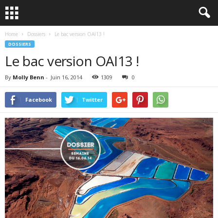
Home
Dossiers
Le bac version OAI13 !
DOSSIERS
Le bac version OAI13 !
By
Molly Benn
-
Juin 16, 2014
1309
0
Facebook
Twitter