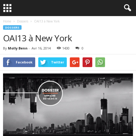
Home
Dossiers
OAI13 à New York
DOSSIERS
OAI13 à New York
By
Molly Benn
-
Avr 16, 2014
1430
0
Facebook
Twitter