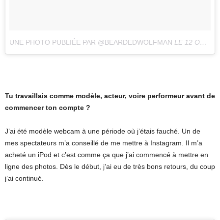
UNE PHOTO PUBLIÉE PAR @BEARDEDWOLFMAN
LE
12 OCT. 2016 À 8H36 PDT
Tu travaillais comme modèle, acteur, voire performeur avant de
commencer ton compte ?
J’ai été modèle webcam à une période où j’étais fauché. Un de
mes spectateurs m’a conseillé de me mettre à Instagram. Il m’a
acheté un iPod et c’est comme ça que j’ai commencé à mettre en
ligne des photos. Dès le début, j’ai eu de très bons retours, du coup
j’ai continué.