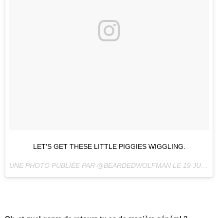
LET'S GET THESE LITTLE PIGGIES WIGGLING.
UNE PHOTO PUBLIÉE PAR @BEARDEDWOLFMAN LE
19 JUIN 2016 À 9H43 PDT