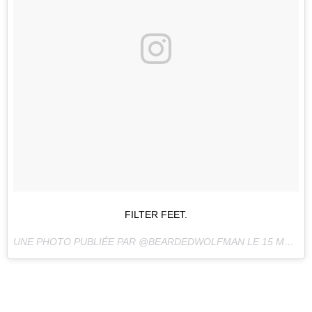
FILTER FEET.
UNE PHOTO PUBLIÉE PAR @BEARDEDWOLFMAN LE
15 MAI 2016 À 8H10 PDT