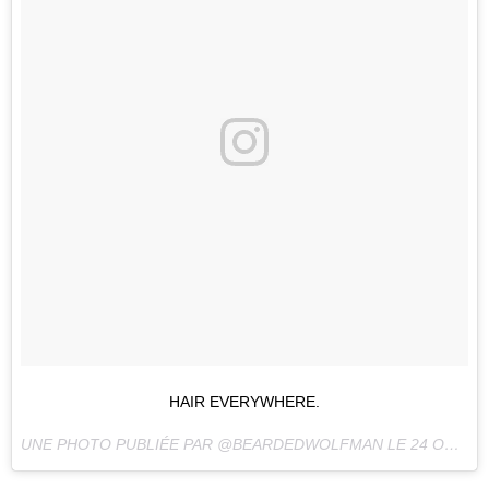
HAIR EVERYWHERE.
UNE PHOTO PUBLIÉE PAR @BEARDEDWOLFMAN LE
24 OCT. 2015 À 9H38 PDT