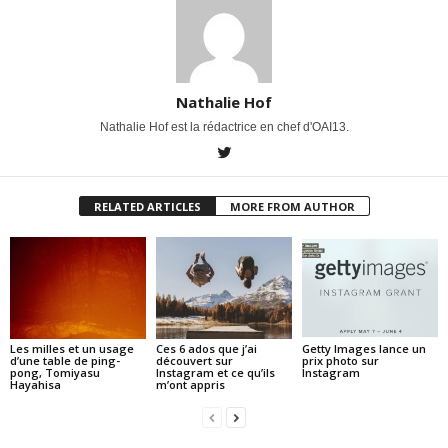
Nathalie Hof
Nathalie Hof est la rédactrice en chef d'OAI13.
RELATED ARTICLES
MORE FROM AUTHOR
Les milles et un usage
Ces 6 ados que j’ai
Getty Images lance un
d’une table de ping-
découvert sur
prix photo sur
pong, Tomiyasu
Instagram et ce qu’ils
Instagram
Hayahisa
m’ont appris