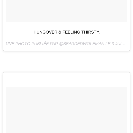
HUNGOVER & FEELING THIRSTY.
UNE PHOTO PUBLIÉE PAR @BEARDEDWOLFMAN LE
3 JUIL. 2016 À 11H37 PDT