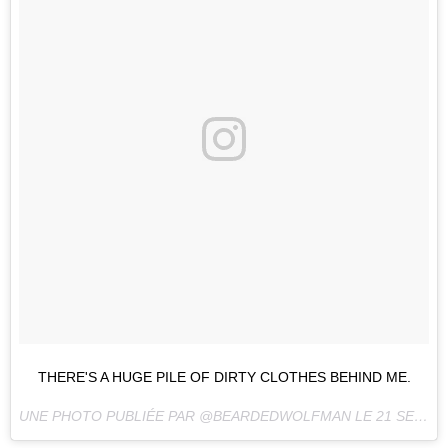
THERE'S A HUGE PILE OF DIRTY CLOTHES BEHIND ME.
UNE PHOTO PUBLIÉE PAR @BEARDEDWOLFMAN LE
21 SEPT. 2016 À 9H35 PDT