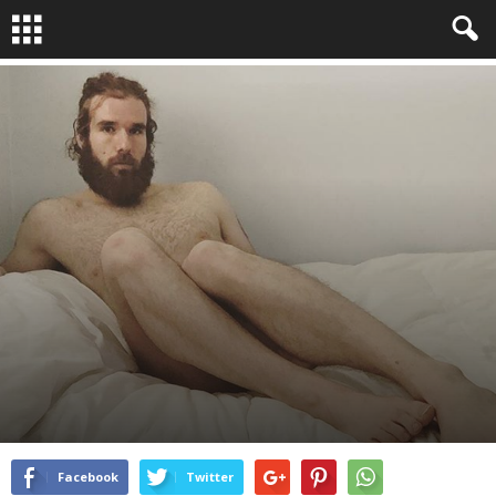
WEBPHOTO
RINGSIDE
ÉROTISME
By
Nathalie Hof
-
Oct 14, 2016
3294
0
Facebook
Twitter