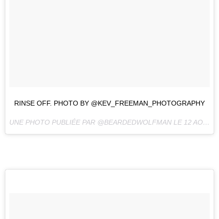
RINSE OFF. PHOTO BY @KEV_FREEMAN_PHOTOGRAPHY
UNE PHOTO PUBLIÉE PAR @BEARDEDWOLFMAN LE
12 AOÛT 2016 À 9H17 PDT