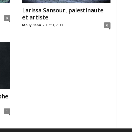
Larissa Sansour, palestinaute
et artiste
0
Molly Benn
-
Oct 1, 2013
0
phe
1